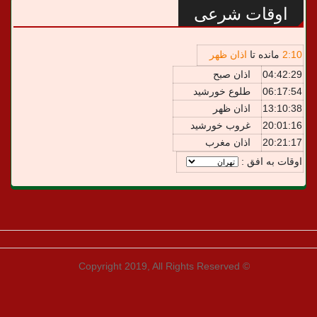
اوقات شرعی
10
:
2
مانده تا
اذان ظهر
04:42:29
اذان صبح
06:17:54
طلوع خورشید
13:10:38
اذان ظهر
20:01:16
غروب خورشید
20:21:17
اذان مغرب
اوقات به افق :
© Copyright 2019, All Rights Reserved
طراحی و توسعه:
یوزتـم