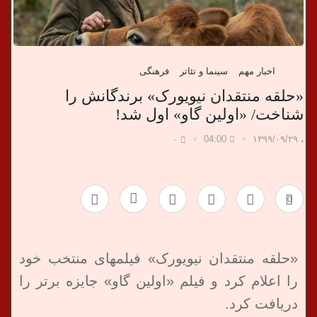
ب
ر
اخبار مهم
سینما و تئاتر
فرهنگی
ی
«حلقه منتقدان نیویورک» برندگانش را
شناخت/ «اولین گاو» اول شد!
۰
04:00
۱۳۹۹/۰۹/۲۹
،
0
«حلقه منتقدان نیویورک» فیلمهای منتخب خود
را اعلام کرد و فیلم «اولین گاو» جایزه برتر را
دریافت کرد.