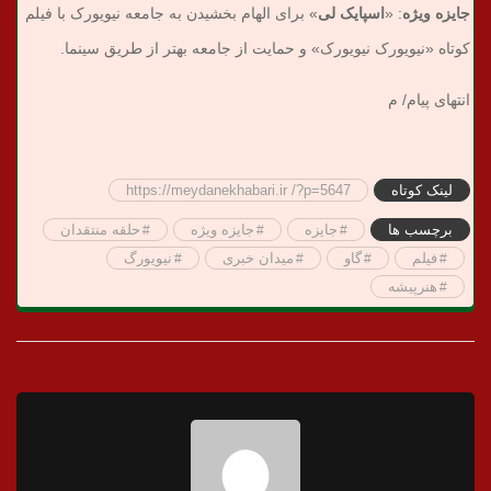
جایزه ویژه
: «
اسپایک لی
» برای الهام بخشیدن به جامعه نیویورک با فیلم
کوتاه «نیویورک نیویورک» و حمایت از جامعه بهتر از طریق سینما.
انتهای پیام/ م
لینک کوتاه
https://meydanekhabari.ir /?p=5647
برچسب ها
جایزه
جایزه ویژه
حلقه منتقدان
فیلم
گاو
میدان خبری
نیویورگ
هنرپیشه