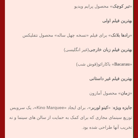
«
تبر کوچک
» محصول پرایم ویدیو
بهترین فیلم اولی
«
رادها بلانک
» برای فیلم «نسخه چهل ساله» محصول نتفلیکس
بهترین فیلم زبان خارجی
(غیر انگلیسی)
«
Bacarau
» باکارائو(قوش شب)
بهترین فیلم غیر داستانی
«
زمان
» محصول آمازون
جایزه ویژه
: «
کینو لوربر
»، برای ایجاد «Kino Marquee»، یک سرویس
توزیع سینمای مجازی که برای کمک به حمایت از سالن های سینما و نه
تخریب آنها طراحی شده بود.