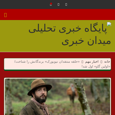
م
ی
خانه
اخبار مهم
«حلقه منتقدان نیویورک» برندگانش را شناخت/
«اولین گاو» اول شد!
د
ا
ن
خ