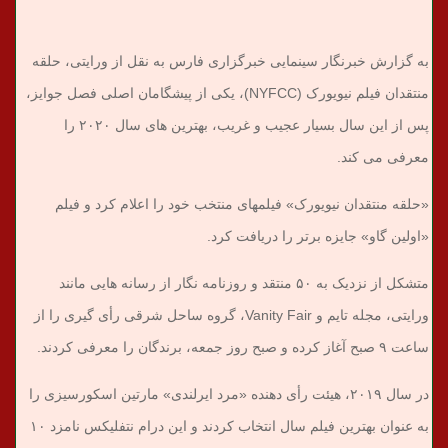
به گزارش خبرنگار سینمایی خبرگزاری فارس به نقل از ورایتی، حلقه
منتقدان فیلم نیویورک (NYFCC)، یکی از پیشگامان اصلی فصل جوایز،
پس از این سال بسیار عجیب و غریب، بهترین های سال ۲۰۲۰ را
معرفی می کند.
«حلقه منتقدان نیویورک» فیلمهای منتخب خود را اعلام کرد و فیلم
«اولین گاو» جایزه برتر را دریافت کرد.
متشکل از نزدیک به ۵۰ منتقد و روزنامه نگار از رسانه هایی مانند
ورایتی، مجله تایم و Vanity Fair، گروه ساحل شرقی رأی گیری را از
ساعت ۹ صبح آغاز کرده و صبح روز جمعه، برندگان را معرفی کردند.
در سال ۲۰۱۹، هیئت رأی دهنده «مرد ایرلندی» مارتین اسکورسیزی را
به عنوان بهترین فیلم سال انتخاب کردند و این درام نتفلیکس نامزد ۱۰