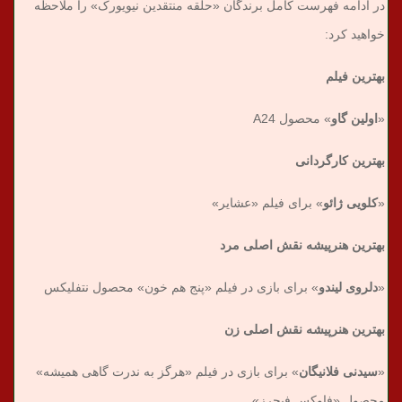
در ادامه فهرست کامل برندگان «حلقه منتقدین نیویورک» را ملاحظه
خواهید کرد:
بهترین فیلم
«
اولین گاو
» محصول A24
بهترین کارگردانی
«
کلویی ژائو
» برای فیلم «عشایر»
بهترین هنرپیشه نقش اصلی مرد
«
دلروی لیندو
» برای بازی در فیلم «پنج هم خون» محصول نتفلیکس
بهترین هنرپیشه نقش اصلی زن
«
سیدنی فلانیگان
» برای بازی در فیلم «هرگز به ندرت گاهی همیشه»
محصول «فاوکس فیچرز»