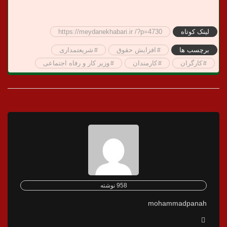
لینک کوتاه
https://meydanekhabari.ir /?p=4730
برچسب ها
افزایش حقوق
شریعتمداری
کارگران
کارمندان
وزیر کار و رفاه اجتماعی
958 نوشته
mohammadpanah