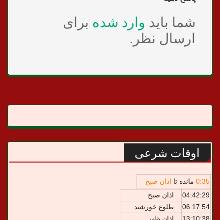
شما باید
وارد شده
برای
ارسال نظر.
اوقات شرعی
35
:
0
مانده تا
اذان صبح
04:42:29
اذان صبح
06:17:54
طلوع خورشید
13:10:38
اذان ظهر