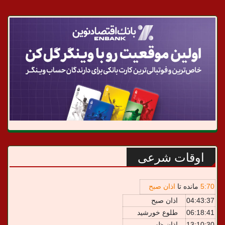
اوقات شرعی
70
:
5
مانده تا
اذان صبح
04:43:37
اذان صبح
06:18:41
طلوع خورشید
13:10:30
اذان ظهر