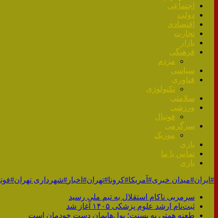
اجتماعی
دولت
اقتصادی
تجارت
بازار
فرهنگی
مردم
سیاسی
فناوری
تکنولوژی
سلامتی
ورزشی
فوتبال
سرگرمی
موزیک
بازی
تماس با ما
بازی
#ایران
#میدان خبری
#آمریکا
#کرونا
#تهران
#اخبار
#شهرداری تهران
#فوتب
سرمربی ناکام استقلال به تیم ملی رسید
ثبت‌نام ارشد علوم پزشکی ۱۴۰۵ آغاز شد
طعنه همتی به بسنت؛ پول‌هایمان دست خودمان است