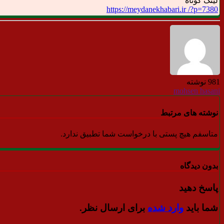
لینک کوتاه
https://meydanekhabari.ir /?p=7380
981 نوشته
mohsen hasani
نوشته های مرتبط
متاسفم هیچ پستی با درخواست شما تطبیق ندارد.
بدون دیدگاه
پاسخ دهید
شما باید
وارد شده
برای ارسال نظر.