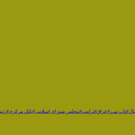
ال
#تاپ تمـز
#عراق
#ترامپ
#مجلس شورای اسلامی
#بانک مرکزی
#رئی