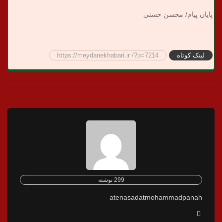
پایان پیام/ محسن حسنی
لینک کوتاه
https://meydanekhabari.ir /?p=7214
299 نوشته
atenasadatmohammadpanah