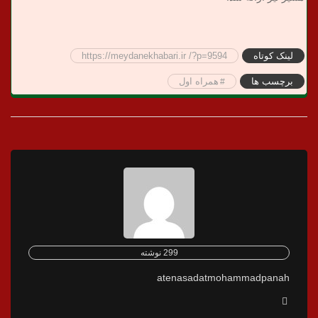
لینک کوتاه
https://meydanekhabari.ir /?p=9594
برچسب ها
همراه اول
299 نوشته
atenasadatmohammadpanah