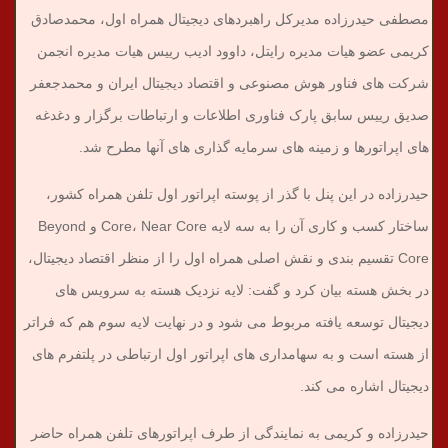
مصطفی حیدرزاده مدیرکل راهبردهای دیجیتال همراه اول، محمدصادق
کریمی عضو هیات مدیره رایتل، داوود ادیب رییس هیات مدیره انجمن
شرکت های فناور هوش مصنوعی و اقتصاد دیجیتال ایران و محمدجعفر
صدیق رییس سابق پارک فناوری اطلاعات و ارتباطات برگزار و دغدغه
های اپراتورها و زمینه های سرمایه گذاری های آنها مطرح شد.
حیدرزاده در این پنل با گذر از پوسته اپراتور اول تلفن همراه کشور،
ساختار کسب و کاری آن را به سه لایه Core، Near Core و Beyond
Core تقسیم بندی و نقش اصلی همراه اول را از منظر اقتصاد دیجیتال،
در بخش هسته بیان کرد و گفت: لایه نزدیک هسته به سرویس های
دیجیتال توسعه یافته مربوط می شود و در نهایت لایه سوم هم که فراتر
از هسته است و به سهامداری های اپراتور اول ارتباطی در پلتفرم های
دیجیتال اشاره می کند.
حیدرزاده و کریمی به نمایندگی از طرف اپراتورهای تلفن همراه حاضر