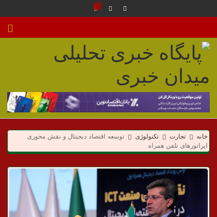
م
ی
خانه
تجارت
تکنولوژی
توسعه اقتصاد دیجیتال و نقش محوری
د
اپراتورهای تلفن همراه
ا
ن
خ