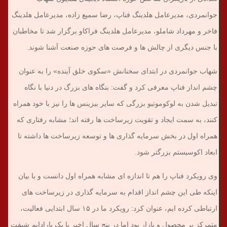
جوانمردی، مدیرعامل هلدینگ فناپ، رضا سمیع زاده، مدیرعامل هلدینگ
فاخر و مهرداد شاملو، مدیرعامل هلدینگ فراکاو برگزار شد تا مخاطبان
با جنس دیگری از چالش ها و فرصت های حوزه صنعت آشنا شوند.
شهاب جوانمردی در ابتدای سخنانش «سکوی خلق آینده» را به عنوان
چشم انداز فناپ معرفی کرد و گفت: بنگاه های بزرگ در دنیا با نگاه
تبدیل شدن به لوکوموتیو بزرگی که سایر بیزینس ها را نیز با خود همراه
کنند، به سمت ایجاد و تقویت زیرساخت ها رفته اند؛ مشابه رفتاری که
همراه اول در بخش سرمایه گذاری ها و توسعه زیرساخت ها داشته تا
ابعاد اکوسیستم بزرگتر شود.
وی رویکرد فناپ را هم تا اندازه ای مشابه همراه اول دانست و با بیان
اینکه طی این چشم انداز اقدام به سرمایه گذاری در زیرساخت های
ارتباطی کرده ایم، عنوان کرد: رویکرد ما در ۱۵ سال ابتدایی فعالیت،
متمرکز بر محصول و بازار بود اما در پنج سال اخیر با یک پارادایم شیفت