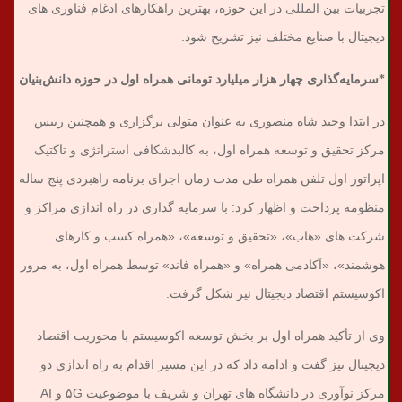
تجربیات بین المللی در این حوزه، بهترین راهکارهای ادغام فناوری های
دیجیتال با صنایع مختلف نیز تشریح شود.
*سرمایه‌گذاری چهار هزار میلیارد تومانی همراه اول در حوزه دانش‌بنیان
در ابتدا وحید شاه منصوری به عنوان متولی برگزاری و همچنین رییس
مرکز تحقیق و توسعه همراه اول، به کالبدشکافی استراتژی و تاکتیک
اپراتور اول تلفن همراه طی مدت زمان اجرای برنامه راهبردی پنج ساله
منظومه پرداخت و اظهار کرد: با سرمایه گذاری در راه اندازی مراکز و
شرکت های «هاب»، «تحقیق و توسعه»، «همراه کسب و کارهای
هوشمند»، «آکادمی همراه» و «همراه فاند» توسط همراه اول، به مرور
اکوسیستم اقتصاد دیجیتال نیز شکل گرفت.
وی از تأکید همراه اول بر بخش توسعه اکوسیستم با محوریت اقتصاد
دیجیتال نیز گفت و ادامه داد که در این مسیر اقدام به راه اندازی دو
مرکز نوآوری در دانشگاه های تهران و شریف با موضوعیت ۵G و AI