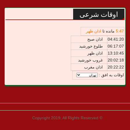
اوقات شرعی
47
:
5
مانده تا
اذان ظهر
04:41:20
اذان صبح
06:17:07
طلوع خورشید
13:10:45
اذان ظهر
20:02:18
غروب خورشید
20:22:22
اذان مغرب
اوقات به افق :
© Copyright 2019, All Rights Reserved