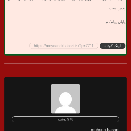
پذیر است.
پایان پیام/ م
لینک کوتاه
https://meydanekhabari.ir /?p=7711
978 نوشته
mohsen hasani