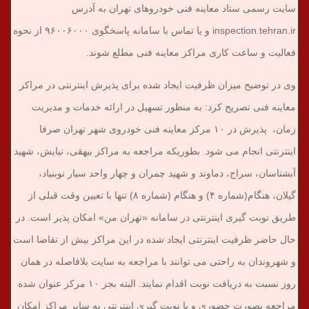
سایت رسمی ستاد معاینه فنی خودروهای تهران به آدرس
inspection.tehran.ir و یا تماس با سامانه پاسخگوی ۹۶۰۰۶۰۰۰ از نحوه
فعالیت و ساعت کاری مراکز معاینه فنی مطلع شوند.
وی در توضیح میزان ظرفیت ایجاد شده برای پذیرش اینترنتی در مراکز
معاینه فنی تصریح کرد: به منظور تسهیل در ارائه خدمات و مدیریت
زمان، پذیرش در ۱۰ مرکز معاینه فنی خودروی شهر تهران صرفا
اینترنتی انجام می شود. بطوریکه مراجعه به مراکز بیهقی، نیایش، شهید
آبشناسان، سراج، دماوند و شهید چمران و چهار واحد سیار نوبنیاد،
گیلان، هنگام(شماره ۴) و هنگام (شماره ۸) تنها با تعیین وقت قبلی از
طریق نوبت گیری اینترنتی در سامانه «تهران من» امکان پذیر است. در
حال حاضر ظرفیت اینترنتی ایجاد شده در این مراکز بیش از تقاضا است
و شهروندان به راحتی می توانند با مراجعه به سایت بلافاصله در همان
روز نسبت به دریافت نوبت اقدام نمایند. البته بجز ۱۰ مرکز عنوان شده
مراجعه بصورت حضوری و یا نوبت گیری اینترنتی به سایر مراکز امکان