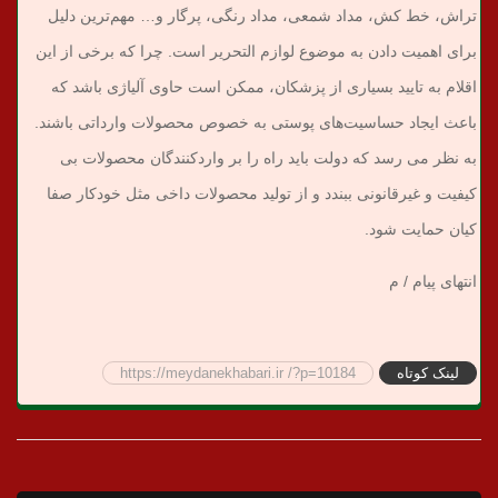
تراش، خط کش، مداد شمعی، مداد رنگی، پرگار و… مهم‌ترین دلیل
برای اهمیت دادن به موضوع لوازم التحریر است. چرا که برخی از این
اقلام به تایید بسیاری از پزشکان، ممکن است حاوی آلیاژی باشد که
باعث ایجاد حساسیت‌های پوستی به خصوص محصولات وارداتی باشند.
به نظر می رسد که دولت باید راه را بر واردکنندگان محصولات بی
کیفیت و غیرقانونی ببندد و از تولید محصولات داخی مثل خودکار صفا
کیان حمایت شود.
انتهای پیام / م
لینک کوتاه
https://meydanekhabari.ir /?p=10184