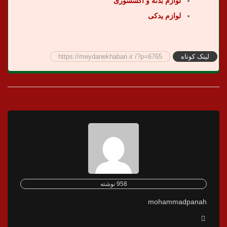
لوازم بدنه و اکسسوری
لوازم یدکی
لینک کوتاه
https://meydanekhabari.ir /?p=6765
958 نوشته
mohammadpanah