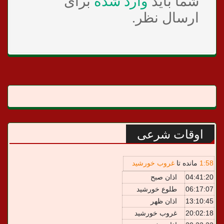
شما باید
وارد شده
برای
ارسال نظر.
اوقات شرعی
58
:
1
مانده تا
غروب خورشید
04:41:20
اذان صبح
06:17:07
طلوع خورشید
13:10:45
اذان ظهر
20:02:18
غروب خورشید