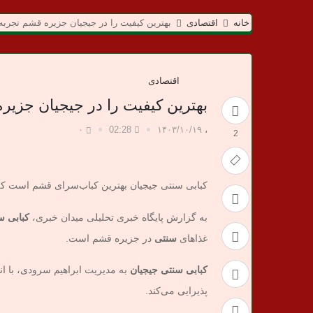
م
خانه
اقتصادی
بهترین کیفیت را در جیجیان جزیره قشم تجربه 
ی
د
اقتصادی
ا
بهترین کیفیت را در جیجیان جزیره
ن
۰
02:28
۱۴۰۳/۱۰/۱۹
،
2
خ
کبابی سنتی جیجیان بهترین کباب‌سرای قشم است که 
ب
به گزارش پایگاه خبری تحلیلی میدان خبری،
کبابی س
ر
غذاهای
سنتی
در جزیره قشم است.
ی
کبابی سنتی جیجیان
به مدیریت ابراهیم سرودی، با ا
پذیرایی می‌کند.