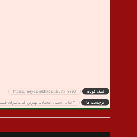
لینک کوتاه
https://meydanekhabari.ir /?p=9798
برچسب ها
کبابی سنتی جیجیان، بهترین کباب‌سرای قشم