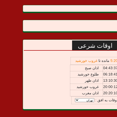
اوقات شرعی
2
:
5
مانده تا
غروب خورشید
04:43:3
اذان صبح
06:18:4
طلوع خورشید
13:10:3
اذان ظهر
20:00:1
غروب خورشید
20:20:1
اذان مغرب
وقات به افق :