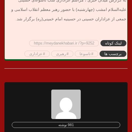
به گزارش میدان خبری ، مراسم عزاداری شب تاسوعای حسینی
علیه‌السلام امشب (چهارشنبه) با حضور رهبر معظم انقلاب اسلامی و
جمعی از عزاداران حسینی در حسینیه امام خمینی(ره) برگزار شد.
لینک کوتاه
https://meydanekhabari.ir /?p=9252
برچسب ها
تاسوعا
رهبری
عزاداری
981 نوشته