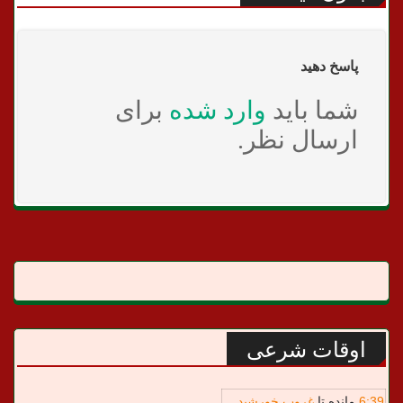
پاسخ دهید
شما باید
وارد شده
برای
ارسال نظر.
اوقات شرعی
39
:
6
مانده تا
غروب خورشید