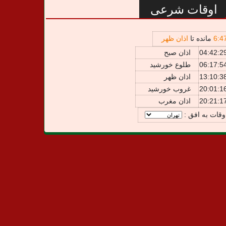
اوقات شرعی
4
:
6
مانده تا
اذان ظهر
04:42:2
اذان صبح
06:17:5
طلوع خورشید
13:10:3
اذان ظهر
20:01:1
غروب خورشید
20:21:1
اذان مغرب
وقات به افق :