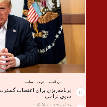
ن
خ
ب
ر
ی
بین المللی
دولت
سیاسی
برنامه‌ریزی برای اعتصاب گستر
سوی ترامپ
0
۰
02:00
۱۳۹۹/۰۸/۰۹
،