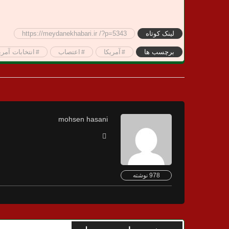
لینک کوتاه
https://meydanekhabari.ir /?p=5343
برچسب ها
آمریکا
اعتصاب
انتخابات آمری
mohsen hasani
978 نوشته