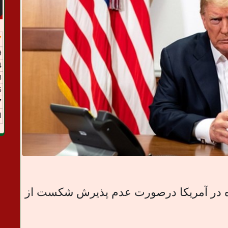
7
9
4
8
6
7
ا
ده در آمریکا درصورت عدم پذیرش شکست از