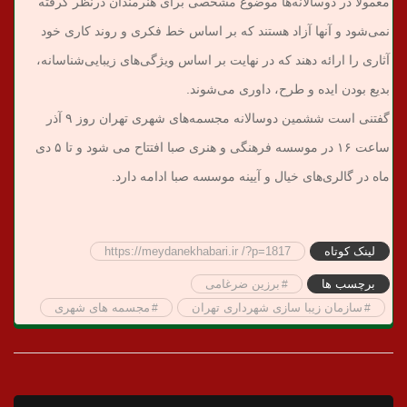
معمولا در دوسالانه‌ها موضوع مشخصی برای هنرمندان درنظر گرفته
نمی‌شود و آنها آزاد هستند که بر اساس خط فکری و روند کاری خود
آثاری را ارائه دهند که در نهایت بر اساس ویژگی‌های زیبایی‌شناسانه،
بدیع بودن ایده و طرح، داوری می‌شوند.
گفتنی است ششمین دوسالانه مجسمه‌های شهری تهران روز ۹ آذر
ساعت ۱۶ در موسسه فرهنگی و هنری صبا افتتاح می شود و تا ۵ دی
ماه در گالری‌های خیال و آیینه موسسه صبا ادامه دارد.
لینک کوتاه
https://meydanekhabari.ir /?p=1817
برچسب ها
برزین ضرغامی
سازمان زیبا سازی شهرداری تهران
مجسمه های شهری