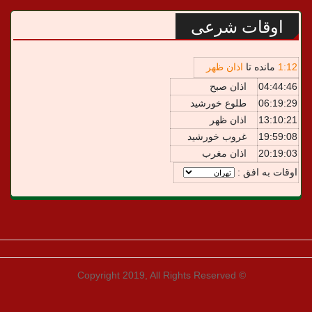
اوقات شرعی
12
:
1
مانده تا
اذان ظهر
04:44:46
اذان صبح
06:19:29
طلوع خورشید
13:10:21
اذان ظهر
19:59:08
غروب خورشید
20:19:03
اذان مغرب
اوقات به افق :
© Copyright 2019, All Rights Reserved
طراحی و توسعه:
یوزتـم