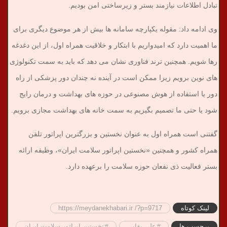
تبادل اطلاعات نیازمند بستر و زیرساختی امن بودیم.
وی ادامه داد: مقوله یکپارچه سامانه ها بیش از هر موضوع دیگری برای
ما اهمیت دارد که امیدواریم با ابتکار و خلاقیت همراه اول، از این دغدغه
رها شویم. همچنین ترند فناوری نشان می دهد که باید به سمت تکنولوژی
های نوین برویم زیرا ممکن است در آینده نه چندان دور پزشکی از راه
دور یا استفاده از هوش مصنوعی در حوزه های بهداشت و درمان رایج
شود یا حتی ما تصمیم بگیریم به سمت خانه های بهداشت مجازی برویم.
گفتنی است همراه اول به عنوان نخستین و بزرگترین اپراتور تلفن
همراه کشور و همچنین «نخستین اپراتور سلامت ایران»، وظیفه ارائه
بستر فعالیت ذی نفعان حوزه سلامت را برعهده دارد.
لینک کوتاه
https://meydanekhabari.ir /?p=9717
برچسب ها
علی بقایی
نخستین اپراتور سلامت ایران