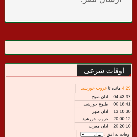
اوقات شرعی
29
:
4
مانده تا
غروب خورشید
04:43:37
اذان صبح
06:18:41
طلوع خورشید
13:10:30
اذان ظهر
20:00:12
غروب خورشید
20:20:10
اذان مغرب
اوقات به افق :