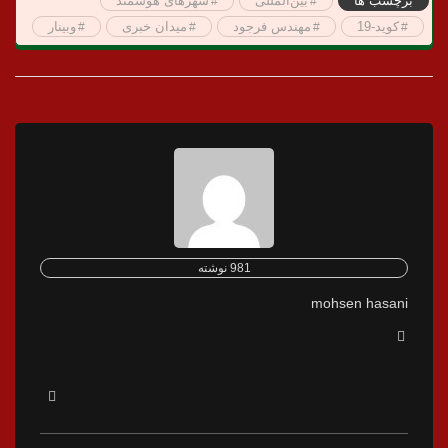
برچسب ها
بین‌المللی
شهرهای هوشمند
کوید-19
مهندس فرجود
میدان خبری
وبینار
981 نوشته
mohsen hasani