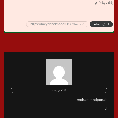
پایان پیام/ م
لینک کوتاه
https://meydanekhabari.ir /?p=7563
958 نوشته
mohammadpanah