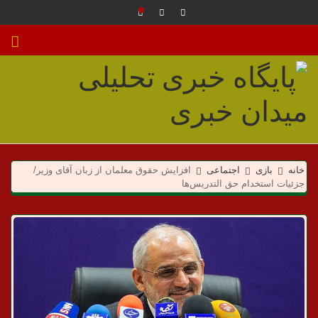
م
ی
خانه
بازی
اجتماعی
افزایش حقوق معلمان از زبان آقای وزیر/
جزئیات استخدام حق التدریس‌ها
د
ا
ن
خ