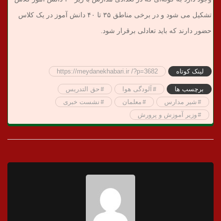
تشکیل می شود و در برخی مناطق ٣۵ تا ۴٠ دانش آموز در یک کلاس
حضور دارند که باید تعادلی برقرار شود.
لینک کوتاه
https://meydanekhabari.ir /?p=3682
برچسب ها
آلودگی هوا
حق التدریس
شیر مدارس
معلمان
نشست خبری
وزیر آموزش و پرورش