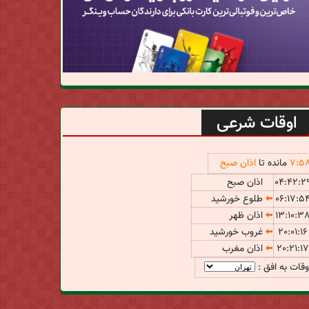
اوقات شرعی
5
:
7
مانده تا
اذان صبح
04:42:2
اذان صبح
06:17:5
طلوع خورشید
13:10:3
اذان ظهر
20:01:16
غروب خورشید
20:21:17
اذان مغرب
وقات به افق :