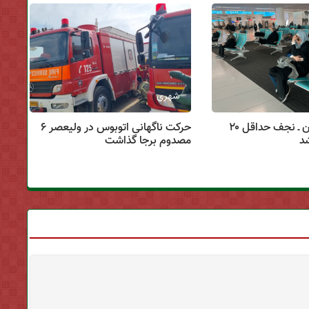
شهری
بلیت پرواز تهران ـ نجف حداقل ۲۰
حرکت ناگهانی اتوبوس در ولیعصر ۶
د
مصدوم برجا گذاشت
با