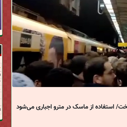
8
9
4
8
تخت/ استفاده از ماسک در مترو اجباری می‌شود
ا