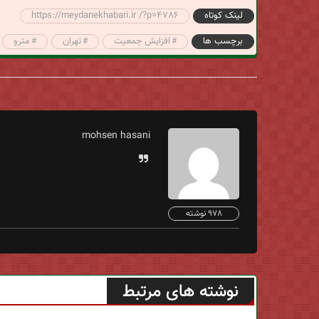
لینک کوتاه
https://meydanekhabari.ir /?p=4786
برچسب ها
افزایش جمعیت
تهران
مترو
mohsen hasani
978 نوشته
نوشته های مرتبط