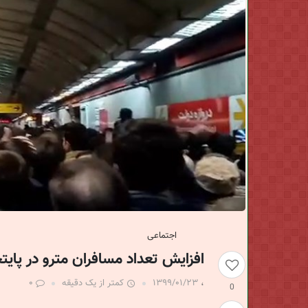
ن
خ
ب
ر
ی
اجتماعی
افزایش تعداد مسافران مترو در پای
،
۱۳۹۹/۰۱/۲۳
کمتر از یک دقیقه
۰
0