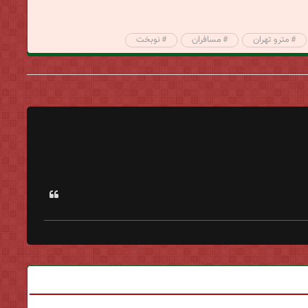
مترو تهران
مسافران
نوبخت