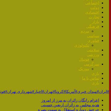
اجتماعی
دولت
اقتصادی
تجارت
بازار
فرهنگی
مردم
سیاسی
فناوری
تکنولوژی
سلامتی
ورزشی
فوتبال
سرگرمی
موزیک
بازی
تماس با ما
بازی
#ایران
#میدان خبری
#آمریکا
#کرونا
#تهران
#اخبار
#شهرداری تهران
#فوتب
اعزام رایگان زائران‌ به مرز ‌از امروز
هدیه مجلس به زائران اربعین حسینی
چرخش دوباره استقلال به سمت بصره