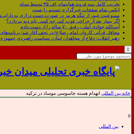
تخریب کامل سه فروند هواپیمای اف ۳۵ توسط سپاه
ایکس تمام صفحات خبرگزاری تسنیم را بست
ممنوعیت عبور از تنگه هرمز در صورت دست درازی به دارایی‌ه
اگر بیمار بعد از جراحی فوت کند، چه کسی باید دیه بپردازد؟
آیت‌الله جوادی آملی: رفیق ۷۰ ساله را از دست دادم
محافل قرآنی کاروان امام رضا(ع) در نجف آغاز شد/ برنامه‌های 
رهبر انقلاب: دفاع از مجاهدان لبنان، سیاست راهبردی جمهوری
خانه
بین المللی
انهدام هسته جاسوسی موساد در ترکیه
0
بین المللی