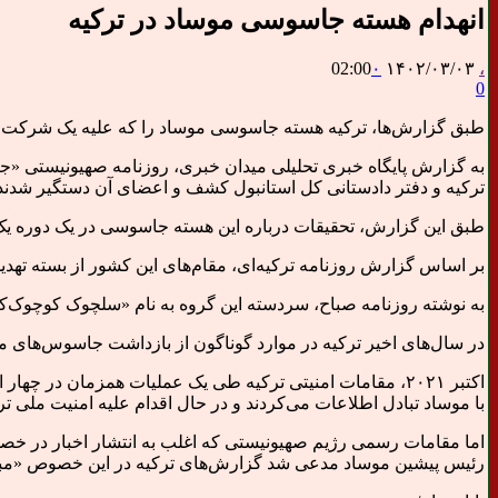
انهدام هسته جاسوسی موساد در ترکیه
02:00
۰
۱۴۰۲/۰۳/۰۳
،
0
طبق گزارش‌ها، ترکیه هسته جاسوسی موساد را که علیه یک شرکت و ۲۳ فرد مرتبط با ایران فعالیت می‌کرد، منهدم ک
به گزارش پایگاه خبری تحلیلی میدان خبری، روزنامه صهیونیستی «ج
ترکیه و دفتر دادستانی کل استانبول کشف و اعضای آن دستگیر شدند
طبق این گزارش، تحقیقات درباره این هسته جاسوسی در یک دوره یک سال و نیمه انجام شد و مقام‌ه
بر اساس گزارش روزنامه ترکیه‌ای، مقام‌های این کشور از بسته تهد
به نوشته روزنامه صباح، سردسته این گروه به نام «سلچوک کوچوک‌ک
در سال‌های اخیر ترکیه در موارد گوناگون از بازداشت جاسوس‌های 
با موساد تبادل اطلاعات می‌کردند و در حال اقدام علیه امنیت ملی ترک
اما مقامات رسمی رژیم صهیونیستی که اغلب به انتشار اخبار در خصو
رئیس پیشین موساد مدعی شد گزارش‌های ترکیه در این خصوص «مبال