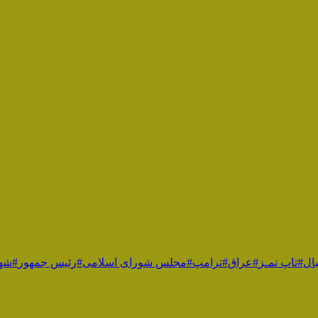
ال
#تاپ تمـز
#عراق
#ترامپ
#مجلس شورای اسلامی
#رئیس جمهور
#شهی