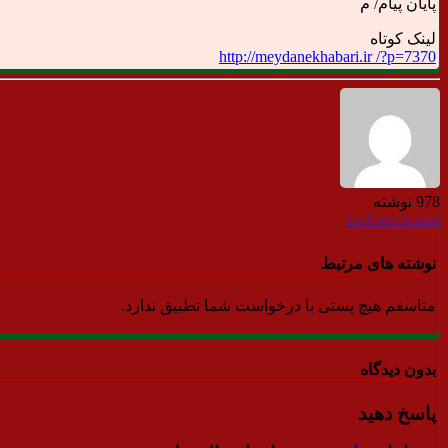
پایان پیام/ م
لینک کوتاه
http://meydanekhabari.ir /?p=7370
978 نوشته
mohsen hasani
نوشته های مرتبط
متاسفم هیچ پستی با درخواست شما تطبیق ندارد.
بدون دیدگاه
پاسخ دهید