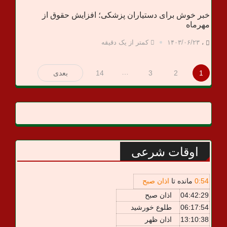
خبر خوش برای دستیاران پزشکی؛ افزایش حقوق از
مهرماه
،
۱۴۰۳/۰۶/۲۳
کمتر از یک دقیقه
صفحه‌بندی
…
1
2
3
14
بعدی
نوشته‌ها
اوقات شرعی
54
:
0
مانده تا
اذان صبح
04:42:29
اذان صبح
06:17:54
طلوع خورشید
13:10:38
اذان ظهر